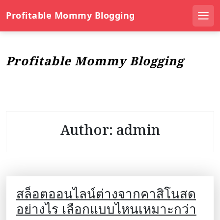
S
Profitable Mommy Blogging
k
Men
i
p
t
Profitable Mommy Blogging
o
c
o
n
t
e
Author:
admin
n
t
สล็อตออนไลน์ต่างจากคาสิโนสด
อย่างไร เลือกแบบไหนเหมาะกว่า