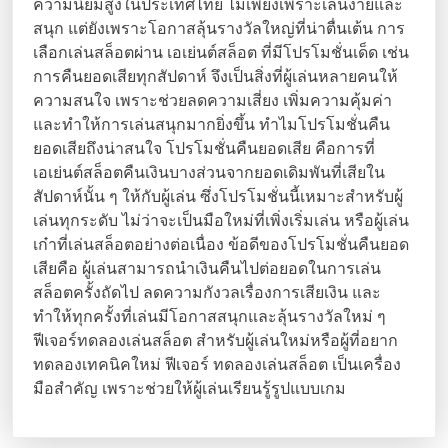
ความนิยมสูงในประเทศไทย ไม่เพียงเพราะเล่นง่ายและ
สนุก แต่ยังเพราะโอกาสลุ้นรางวัลใหญ่ที่น่าตื่นเต้น การ
เลือกเล่นสล็อตผ่าน เอเย่นต์สล็อต ที่มีโปรโมชั่นเด็ด เช่น
การคืนยอดเสียทุกสัปดาห์ จึงเป็นสิ่งที่ผู้เล่นหลายคนให้
ความสนใจ เพราะช่วยลดความเสี่ยง เพิ่มความคุ้มค่า
และทำให้การเล่นสนุกมากยิ่งขึ้น ทำไมโปรโมชั่นคืน
ยอดเสียถึงน่าสนใจ โปรโมชั่นคืนยอดเสีย คือการที่
เอเย่นต์สล็อตคืนเงินบางส่วนจากยอดเดิมพันที่เสียใน
สัปดาห์นั้น ๆ ให้กับผู้เล่น ซึ่งโปรโมชั่นนี้เหมาะสำหรับผู้
เล่นทุกระดับ ไม่ว่าจะเป็นมือใหม่ที่เพิ่งเริ่มเล่น หรือผู้เล่น
เก๋าที่เล่นสล็อตอย่างต่อเนื่อง ข้อดีของโปรโมชั่นคืนยอด
เสียคือ ผู้เล่นสามารถนำเงินคืนไปต่อยอดในการเล่น
สล็อตครั้งถัดไป ลดความกังวลเรื่องการเสียเงิน และ
ทำให้ทุกครั้งที่เล่นมีโอกาสสนุกและลุ้นรางวัลใหม่ ๆ
ฟีเจอร์ทดลองเล่นสล็อต สำหรับผู้เล่นใหม่หรือผู้ที่อยาก
ทดลองเทคนิคใหม่ ฟีเจอร์ ทดลองเล่นสล็อต เป็นเครื่อง
มือสำคัญ เพราะช่วยให้ผู้เล่นเรียนรู้รูปแบบเกม