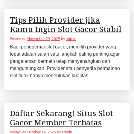
Tips Pilih Provider jika
Kamu Ingin Slot Gacor Stabil
Posted on
November 29, 2025
by
admin
Bagi penggemar slot gacor, memilih provider yang
tepat adalah salah satu langkah paling penting agar
pengalaman bermain tetap menyenangkan dan
menguntungkan. Provider atau penyedia permainan
slot tidak hanya menentukan kualitas
Daftar Sekarang! Situs Slot
Gacor Member Terbatas
Posted on
October 14, 2025
by
admin