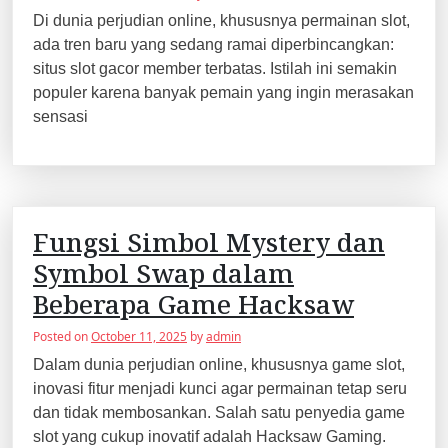
Di dunia perjudian online, khususnya permainan slot,
ada tren baru yang sedang ramai diperbincangkan:
situs slot gacor member terbatas. Istilah ini semakin
populer karena banyak pemain yang ingin merasakan
sensasi
Fungsi Simbol Mystery dan
Symbol Swap dalam
Beberapa Game Hacksaw
Posted on
October 11, 2025
by
admin
Dalam dunia perjudian online, khususnya game slot,
inovasi fitur menjadi kunci agar permainan tetap seru
dan tidak membosankan. Salah satu penyedia game
slot yang cukup inovatif adalah Hacksaw Gaming.