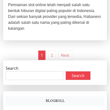
Permainan slot online telah menjadi salah satu
bentuk hiburan digital paling populer di Indonesia.
Dari sekian banyak provider yang tersedia, Habanero
adalah salah satu nama yang paling dikenal di
kalangan
1
2
Next
P
o
Search
s
Search
t
s
p
BLOGROLL
a