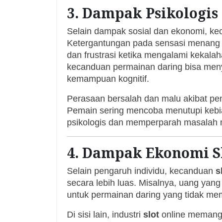
3. Dampak Psikologis
Selain dampak sosial dan ekonomi, k
Ketergantungan pada sensasi menang 
dan frustrasi ketika mengalami kekal
kecanduan permainan daring bisa men
kemampuan kognitif.
Perasaan bersalah dan malu akibat pe
Pemain sering mencoba menutupi kebi
psikologis dan memperparah masalah 
4. Dampak Ekonomi S
Selain pengaruh individu, kecanduan
s
secara lebih luas. Misalnya, uang yan
untuk permainan daring yang tidak mem
Di sisi lain, industri
slot
online memang m