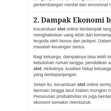
perkembangan mental dan emosional 
2. Dampak Ekonomi b
Kecanduan
slot
online berdampak lan
menghabiskan uang lebih dari kemamp
tergoda oleh bonus dan jackpot. Dalam
masalah keuangan serius.
Bagi keluarga, dampaknya bisa lebih 
kebutuhan rumah tangga, pendidikan an
slot
. Akibatnya, kualitas hidup kelua
yang berkepanjangan.
Selain itu, kecanduan
slot
online serin
bermain hingga larut malam mungkin me
Penurunan produktivitas ini juga ber
ekonomi semakin memburuk.