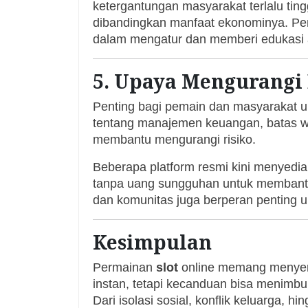
ketergantungan masyarakat terlalu ting
dibandingkan manfaat ekonominya. Pe
dalam mengatur dan memberi edukasi a
5. Upaya Mengurangi
Penting bagi pemain dan masyarakat u
tentang manajemen keuangan, batas w
membantu mengurangi risiko.
Beberapa platform resmi kini menyediak
tanpa uang sungguhan untuk membantu
dan komunitas juga berperan penting u
Kesimpulan
Permainan
slot
online memang menyen
instan, tetapi kecanduan bisa menimbu
Dari isolasi sosial, konflik keluarga, 