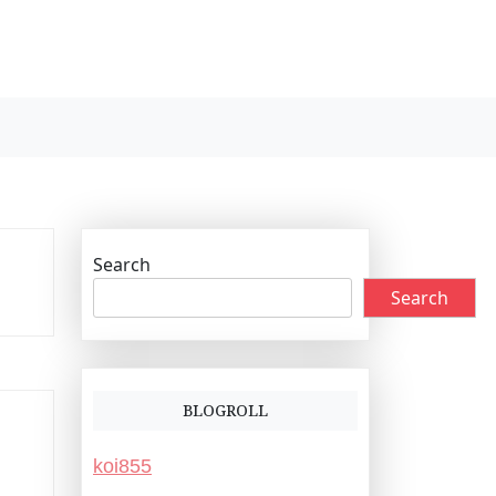
Search
Search
BLOGROLL
koi855