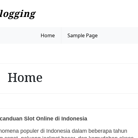
logging
Home
Sample Page
Home
anduan Slot Online di Indonesia
enomena populer di Indonesia dalam beberapa tahun