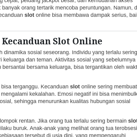
ng cepat, peluang jackpot besar, dan kemudahan akses
 banyak orang tertarik mencoba peruntungan. Namun, d
 kecanduan
slot
online bisa membawa dampak serius, bai
i Kecanduan Slot Online
dinamika sosial seseorang. Individu yang terlalu serin
i keluarga dan teman. Aktivitas sosial yang sebelumnya
bersantai bersama keluarga, bisa tergantikan oleh wak
ga bisa terganggu. Kecanduan
slot
online sering membuat
 mengalami kekalahan. Emosi negatif ini bisa menimbul
sosial, sehingga menurunkan kualitas hubungan sosial
ompok rentan. Jika orang tua terlalu sering bermain
slo
ilaku buruk. Anak-anak yang melihat orang tua terobses
ebiasaan tersebut di usia dini, yang mempengaruhi