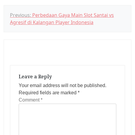
P
Previous:
Perbedaan Gaya Main Slot Santai vs
Agresif di Kalangan Player Indonesia
o
s
t
n
a
v
Leave a Reply
i
g
Your email address will not be published.
Required fields are marked
*
a
Comment
*
t
i
o
n