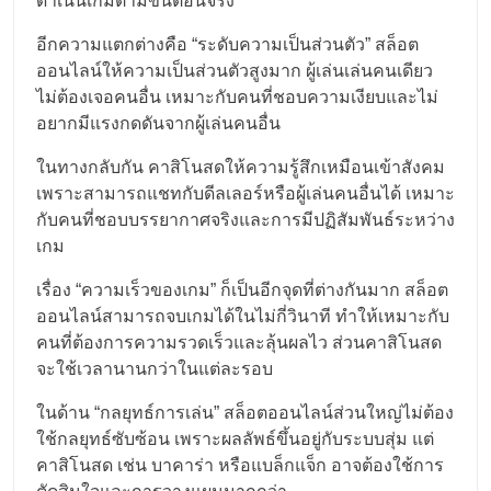
ดำเนินเกมตามขั้นตอนจริง
อีกความแตกต่างคือ “ระดับความเป็นส่วนตัว” สล็อต
ออนไลน์ให้ความเป็นส่วนตัวสูงมาก ผู้เล่นเล่นคนเดียว
ไม่ต้องเจอคนอื่น เหมาะกับคนที่ชอบความเงียบและไม่
อยากมีแรงกดดันจากผู้เล่นคนอื่น
ในทางกลับกัน คาสิโนสดให้ความรู้สึกเหมือนเข้าสังคม
เพราะสามารถแชทกับดีลเลอร์หรือผู้เล่นคนอื่นได้ เหมาะ
กับคนที่ชอบบรรยากาศจริงและการมีปฏิสัมพันธ์ระหว่าง
เกม
เรื่อง “ความเร็วของเกม” ก็เป็นอีกจุดที่ต่างกันมาก สล็อต
ออนไลน์สามารถจบเกมได้ในไม่กี่วินาที ทำให้เหมาะกับ
คนที่ต้องการความรวดเร็วและลุ้นผลไว ส่วนคาสิโนสด
จะใช้เวลานานกว่าในแต่ละรอบ
ในด้าน “กลยุทธ์การเล่น” สล็อตออนไลน์ส่วนใหญ่ไม่ต้อง
ใช้กลยุทธ์ซับซ้อน เพราะผลลัพธ์ขึ้นอยู่กับระบบสุ่ม แต่
คาสิโนสด เช่น บาคาร่า หรือแบล็กแจ็ก อาจต้องใช้การ