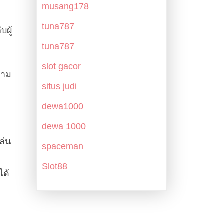
musang178
tuna787
บผู้
tuna787
slot gacor
วาม
situs judi
dewa1000
dewa 1000
ะ
ล่น
spaceman
Slot88
ได้