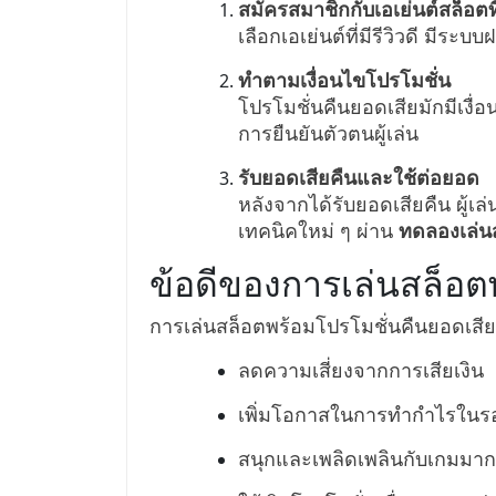
สมัครสมาชิกกับเอเย่นต์สล็อตที่
เลือกเอเย่นต์ที่มีรีวิวดี มี
ทำตามเงื่อนไขโปรโมชั่น
โปรโมชั่นคืนยอดเสียมักมีเงื่
การยืนยันตัวตนผู้เล่น
รับยอดเสียคืนและใช้ต่อยอด
หลังจากได้รับยอดเสียคืน ผู้
เทคนิคใหม่ ๆ ผ่าน
ทดลองเล่น
ข้อดีของการเล่นสล็อต
การเล่นสล็อตพร้อมโปรโมชั่นคืนยอดเสียช่
ลดความเสี่ยงจากการเสียเงิน
เพิ่มโอกาสในการทำกำไรในร
สนุกและเพลิดเพลินกับเกมมากข