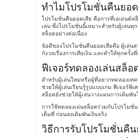
ทำไมโปรโมชั่นคืนยอดเ
โปรโมชั่นคืนยอดเสีย คือการที่เอเย่นต์สล็
เล่น ซึ่งโปรโมชั่นนี้เหมาะสำหรับผู้เล่นทุกระ
สล็อตอย่างต่อเนื่อง
ข้อดีของโปรโมชั่นคืนยอดเสียคือ ผู้เล
กังวลเรื่องการเสียเงิน และทำให้ทุกครั้งท
ฟีเจอร์ทดลองเล่นสล็อ
สำหรับผู้เล่นใหม่หรือผู้ที่อยากทดลองเทค
ช่วยให้ผู้เล่นเรียนรู้รูปแบบเกม ฟีเจอร์
สล็อตยังช่วยให้ผู้เล่นวางแผนการเดิมพัน
การใช้ทดลองเล่นสล็อตร่วมกับโปรโมชั่น
เต็มที่ ก่อนลงเดิมพันเงินจริง
วิธีการรับโปรโมชั่นคื