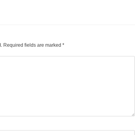
.
Required fields are marked
*