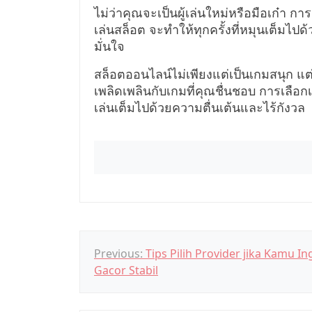
ไม่ว่าคุณจะเป็นผู้เล่นใหม่หรือมือเก๋า 
เล่นสล็อต จะทำให้ทุกครั้งที่หมุนเต็มไป
มั่นใจ
สล็อตออนไลน์ไม่เพียงแต่เป็นเกมสนุก 
เพลิดเพลินกับเกมที่คุณชื่นชอบ การเลือ
เล่นเต็มไปด้วยความตื่นเต้นและไร้กังวล
P
Previous:
Tips Pilih Provider jika Kamu In
Gacor Stabil
o
s