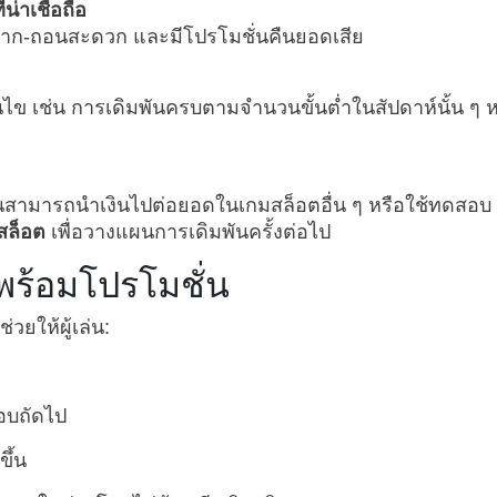
น่าเชื่อถือ
ระบบฝาก-ถอนสะดวก และมีโปรโมชั่นคืนยอดเสีย
อนไข เช่น การเดิมพันครบตามจำนวนขั้นต่ำในสัปดาห์นั้น ๆ ห
เล่นสามารถนำเงินไปต่อยอดในเกมสล็อตอื่น ๆ หรือใช้ทดสอบ
สล็อต
เพื่อวางแผนการเดิมพันครั้งต่อไป
พร้อมโปรโมชั่น
วยให้ผู้เล่น:
อบถัดไป
ึ้น