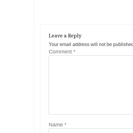
t
n
a
Leave a Reply
v
Your email address will not be published
Comment
*
i
g
a
t
i
o
n
Name
*